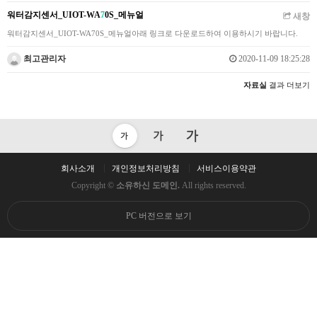
워터감지센서_UIOT-WA
7
0S_메뉴얼
새창
워터감지센서_UIOT-WA70S_메뉴얼아래 링크로 다운로드하여 이용하시기 바랍니다.
최고관리자
2020-11-09 18:25:28
자료실
결과 더보기
회사소개
개인정보처리방침
서비스이용약관
Copyright ©
소유하신 도메인.
All rights reserved.
PC 버전으로 보기