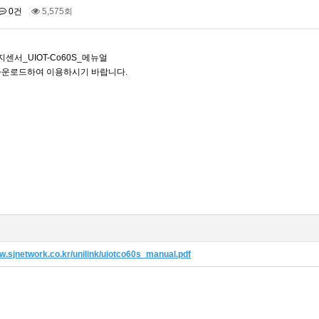
0건
5,575회
서_UIOT-Co60S_메뉴얼
다운로드하여 이용하시기 바랍니다.
다나와 광고 런칭 UIOT스…
TP-50F [애완동물 Io…
ww.sjnetwork.co.kr/unilink/uiotco60s_manual.pdf