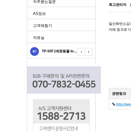
자주묻는질문
최고관리자
AS정보
일산화탄소감지센
고객체험기
아래 링크로 
자료실
다나와 광고 런칭 UIOT스…
TP-50F [애완동물 Io…
사물인터넷 스마트홈네트웍 U…
관련링크
http://w